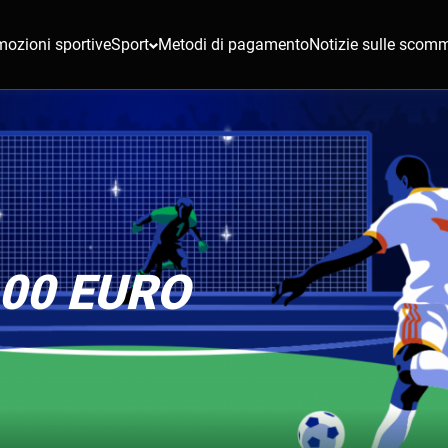
ozioni sportive
Sport
Metodi di pagamento
Notizie sulle scom
100 EURO