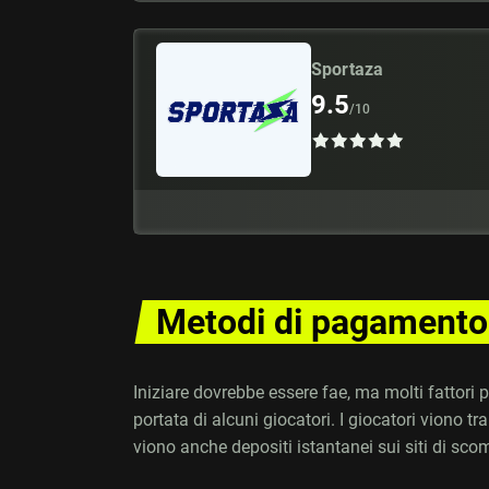
Sportaza
9.5
/10
Metodi di pagamento 
Iniziare dovrebbe essere fae, ma molti fattori
portata di alcuni giocatori. I giocatori viono
viono anche depositi istantanei sui siti di scom