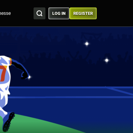
messe
LOG IN
REGISTER