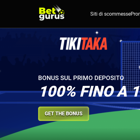
Siti di scommesse
Prom
BONUS SUL PRIMO DEPOSITO
100% FINO A 
GET THE BONUS