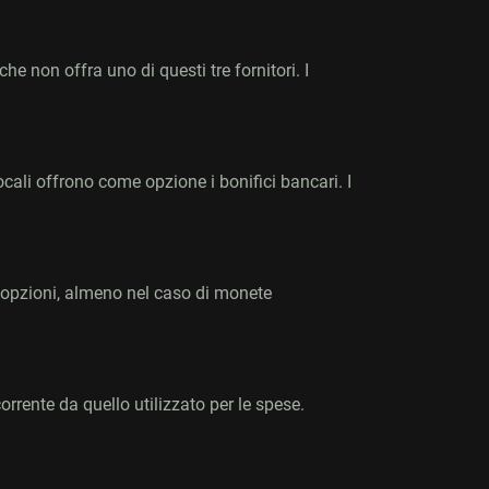
he non offra uno di questi tre fornitori. I
ocali offrono come opzione i bonifici bancari. I
e opzioni, almeno nel caso di monete
orrente da quello utilizzato per le spese.