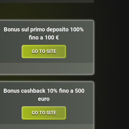
Bonus sul primo deposito 100%
fino a 100 €
GO TO SITE
Bonus cashback 10% fino a 500
euro
GO TO SITE