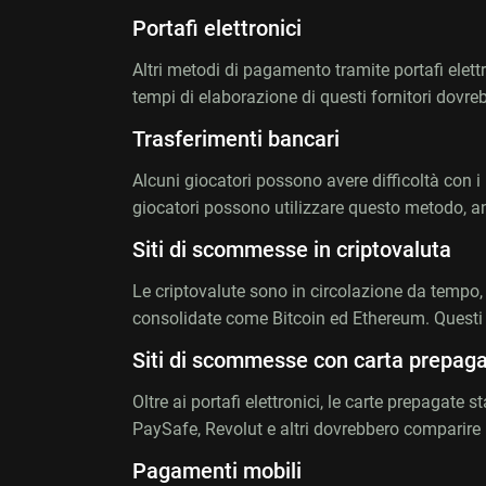
Portafi elettronici
Altri metodi di pagamento tramite portafi elettro
tempi di elaborazione di questi fornitori dovre
Trasferimenti bancari
Alcuni giocatori possono avere difficoltà con i 
giocatori possono utilizzare questo metodo, an
Siti di scommesse in criptovaluta
Le criptovalute sono in circolazione da tempo,
consolidate come Bitcoin ed Ethereum. Questi 
Siti di scommesse con carta prepag
Oltre ai portafi elettronici, le carte prepagat
PaySafe, Revolut e altri dovrebbero comparire ne
Pagamenti mobili