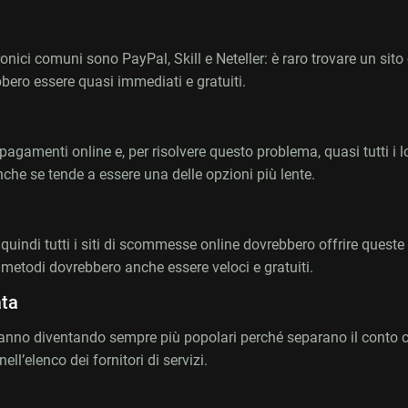
nici comuni sono PayPal, Skill e Neteller: è raro trovare un sito c
bbero essere quasi immediati e gratuiti.
pagamenti online e, per risolvere questo problema, quasi tutti i l
che se tende a essere una delle opzioni più lente.
 quindi tutti i siti di scommesse online dovrebbero offrire quest
metodi dovrebbero anche essere veloci e gratuiti.
ata
e stanno diventando sempre più popolari perché separano il conto c
ll’elenco dei fornitori di servizi.