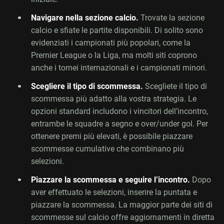
Navigare nella sezione calcio.
Trovate la sezione
calcio e sfiate le partite disponibili. Di solito sono
evidenziati i campionati più popolari, come la
Premier League o la Liga, ma molti siti coprono
anche i tornei internazionali e i campionati minori.
Scegliere il tipo di scommessa.
Scegliete il tipo di
scommessa più adatto alla vostra strategia. Le
opzioni standard includono i vincitori dell’incontro,
entrambe le squadre a segno e over/under gol. Per
ottenere premi più elevati, è possibile piazzare
scommesse cumulative che combinano più
selezioni.
Piazzare la scommessa e seguire l’incontro.
Dopo
aver effettuato le selezioni, inserire la puntata e
piazzare la scommessa. La maggior parte dei siti di
scommesse sul calcio offre aggiornamenti in diretta