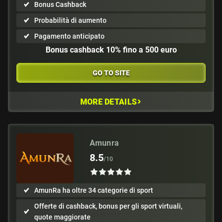
Bonus Cashback
Probabilità di aumento
Pagamento anticipato
Bonus cashback 10% fino a 500 euro
GO TO SITE
MORE DETAILS
Amunra
8.5
/10
AmunRa ha oltre 34 categorie di sport
Offerte di cashback, bonus per gli sport virtuali,
quote maggiorate