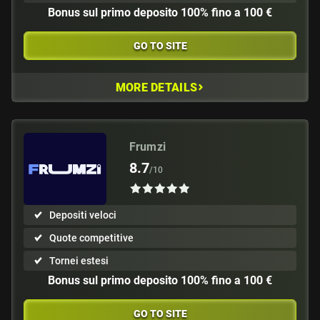
Bonus sul primo deposito 100% fino a 100 €
GO TO SITE
MORE DETAILS
Frumzi
8.7
/10
Depositi veloci
Quote competitive
Tornei estesi
Bonus sul primo deposito 100% fino a 100 €
GO TO SITE