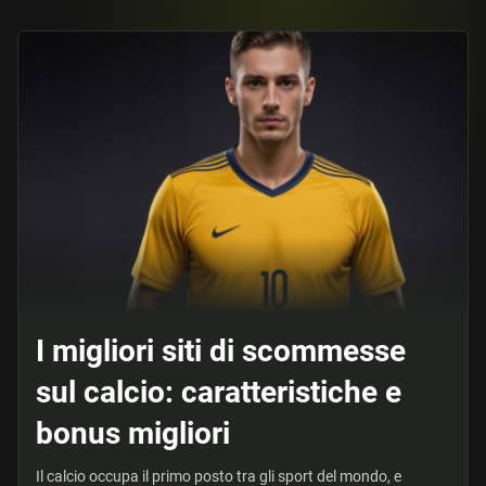
Hockey su ghiaccio
METODI DI PAGAMENTO
NOTIZIE SULLE SCOMMESSE
I migliori siti di scommesse
sul calcio: caratteristiche e
bonus migliori
Il calcio occupa il primo posto tra gli sport del mondo, e