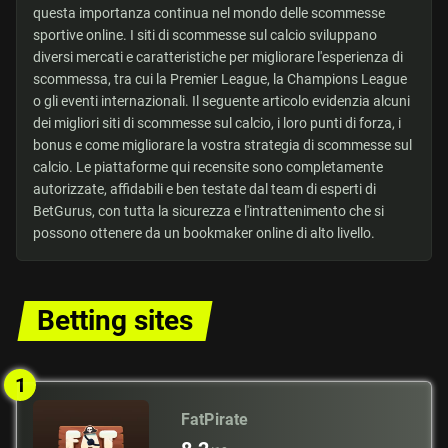
questa importanza continua nel mondo delle scommesse
sportive online. I siti di scommesse sul calcio sviluppano
diversi mercati e caratteristiche per migliorare l'esperienza di
scommessa, tra cui la Premier League, la Champions League
o gli eventi internazionali. Il seguente articolo evidenzia alcuni
dei migliori siti di scommesse sul calcio, i loro punti di forza, i
bonus e come migliorare la vostra strategia di scommesse sul
calcio. Le piattaforme qui recensite sono completamente
autorizzate, affidabili e ben testate dal team di esperti di
BetGurus, con tutta la sicurezza e l'intrattenimento che si
possono ottenere da un bookmaker online di alto livello.
Betting sites
1
FatPirate