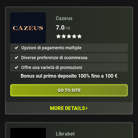
Cazeus
7.0
/10
Opzioni di pagamento multiple
Diverse preferenze di scommessa
Offre una varietà di promozioni
Bonus sul primo deposito 100% fino a 100 €
GO TO SITE
MORE DETAILS
Librabet