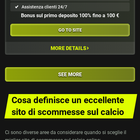
Assistenza clienti 24/7
Bonus sul primo deposito 100% fino a 100 €
GO TO SITE
MORE DETAILS
SEE MORE
Cosa definisce un eccellente
sito di scommesse sul calcio
Ci sono diverse aree da considerare quando si sceglie il