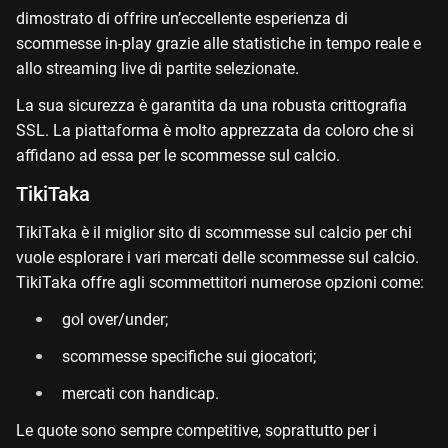
dimostrato di offrire un’eccellente esperienza di
scommesse in-play grazie alle statistiche in tempo reale e
allo streaming live di partite selezionate.
La sua sicurezza è garantita da una robusta crittografia
SSL. La piattaforma è molto apprezzata da coloro che si
affidano ad essa per le scommesse sul calcio.
TikiTaka
TikiTaka è il miglior sito di scommesse sul calcio per chi
vuole esplorare i vari mercati delle scommesse sul calcio.
TikiTaka offre agli scommettitori numerose opzioni come:
gol over/under;
scommesse specifiche sui giocatori;
mercati con handicap.
Le quote sono sempre competitive, soprattutto per i