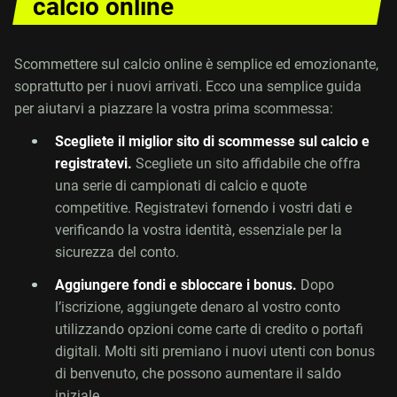
calcio online
Scommettere sul calcio online è semplice ed emozionante,
soprattutto per i nuovi arrivati. Ecco una semplice guida
per aiutarvi a piazzare la vostra prima scommessa:
Scegliete il miglior sito di scommesse sul calcio e
registratevi.
Scegliete un sito affidabile che offra
una serie di campionati di calcio e quote
competitive. Registratevi fornendo i vostri dati e
verificando la vostra identità, essenziale per la
sicurezza del conto.
Aggiungere fondi e sbloccare i bonus.
Dopo
l’iscrizione, aggiungete denaro al vostro conto
utilizzando opzioni come carte di credito o portafi
digitali. Molti siti premiano i nuovi utenti con bonus
di benvenuto, che possono aumentare il saldo
iniziale.