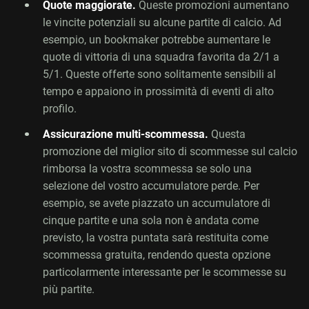
Quote maggiorate.
Queste promozioni aumentano
le vincite potenziali su alcune partite di calcio. Ad
esempio, un bookmaker potrebbe aumentare le
quote di vittoria di una squadra favorita da 2/1 a
5/1. Queste offerte sono solitamente sensibili al
tempo e appaiono in prossimità di eventi di alto
profilo.
Assicurazione multi-scommessa.
Questa
promozione del miglior sito di scommesse sul calcio
rimborsa la vostra scommessa se solo una
selezione del vostro accumulatore perde. Per
esempio, se avete piazzato un accumulatore di
cinque partite e una sola non è andata come
previsto, la vostra puntata sarà restituita come
scommessa gratuita, rendendo questa opzione
particolarmente interessante per le scommesse su
più partite.