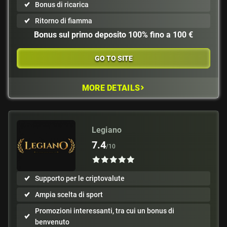
Bonus di ricarica
Ritorno di fiamma
Bonus sul primo deposito 100% fino a 100 €
GO TO SITE
MORE DETAILS
Legiano
7.4
/10
Supporto per le criptovalute
Ampia scelta di sport
Promozioni interessanti, tra cui un bonus di
benvenuto