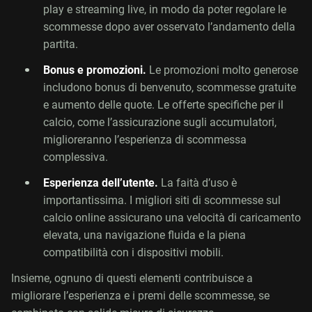
play e streaming live, in modo da poter regolare le
scommesse dopo aver osservato l’andamento della
partita.
Bonus e promozioni.
Le promozioni molto generose
includono bonus di benvenuto, scommesse gratuite
e aumento delle quote. Le offerte specifiche per il
calcio, come l’assicurazione sugli accumulatori,
miglioreranno l’esperienza di scommessa
complessiva.
Esperienza dell’utente.
La faità d’uso è
importantissima. I migliori siti di scommesse sul
calcio online assicurano una velocità di caricamento
elevata, una navigazione fluida e la piena
compatibilità con i dispositivi mobili.
Insieme, ognuno di questi elementi contribuisce a
migliorare l’esperienza e i premi delle scommesse, se