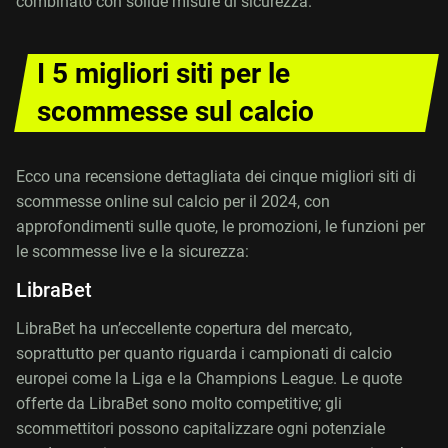
combinato con solide misure di sicurezza.
I 5 migliori siti per le
scommesse sul calcio
Ecco una recensione dettagliata dei cinque migliori siti di
scommesse online sul calcio per il 2024, con
approfondimenti sulle quote, le promozioni, le funzioni per
le scommesse live e la sicurezza:
LibraBet
LibraBet ha un’eccellente copertura del mercato,
soprattutto per quanto riguarda i campionati di calcio
europei come la Liga e la Champions League. Le quote
offerte da LibraBet sono molto competitive; gli
scommettitori possono capitalizzare ogni potenziale